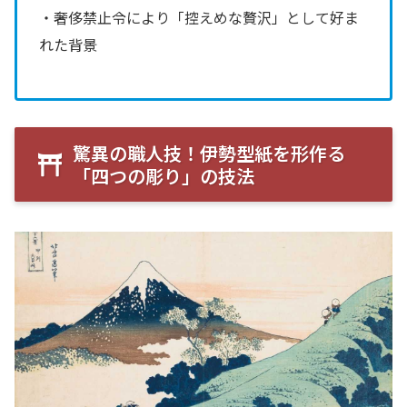
・奢侈禁止令により「控えめな贅沢」として好ま
れた背景
驚異の職人技！伊勢型紙を形作る
「四つの彫り」の技法