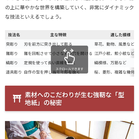
の上に華やかな世界を構築していく、非常にダイナミック
な技法といえるでしょう。
技法名
主な特徴
適した模様
突彫り
刃を前方に突き出して彫る
草花、動物、風景など
錐彫り
錐を回転させて小さな丸い穴を開ける
江戸小紋、鮫小紋など
縞彫り
定規を使って長い直線を引く
縞模様、万筋など
スクロールできます
道具彫り
自作の型を押し当てて形を抜く
桜、菱形、複雑な幾何学
素材へのこだわりが生む強靭な「型
地紙」の秘密