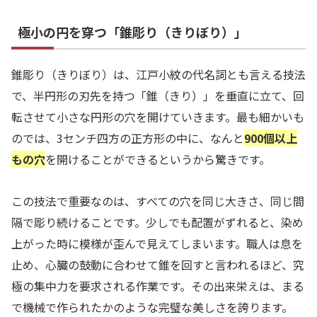
極小の円を穿つ「錐彫り（きりぼり）」
錐彫り（きりぼり）は、江戸小紋の代名詞とも言える技法
で、半円形の刃先を持つ「錐（きり）」を垂直に立て、回
転させて小さな円形の穴を開けていきます。最も細かいも
のでは、3センチ四方の正方形の中に、なんと
900個以上
もの穴
を開けることができるというから驚きです。
この技法で重要なのは、すべての穴を同じ大きさ、同じ間
隔で彫り続けることです。少しでも配置がずれると、染め
上がった時に模様が歪んで見えてしまいます。職人は息を
止め、心臓の鼓動に合わせて錐を回すと言われるほど、究
極の集中力を要求される作業です。その出来栄えは、まる
で機械で作られたかのような完璧な美しさを誇ります。