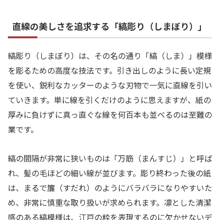
直線の美しさを追求する「縞彫り（しまぼり）」
縞彫り（しまぼり）は、その名の通り「縞（しま）」模様
を彫るための高度な技法です。引き出しのように長い定規
を使い、鋭利なカッターのような刃物で一気に直線を引い
ていきます。単に線を引くだけのように思えますが、紙の
厚みに負けずに真っ直ぐな線を何百本も並べるのは至難の
業です。
縞の間隔が非常に狭いものは「万筋（まんすじ）」と呼ば
れ、髪の毛ほどの細い線が並びます。彫り終わった後の紙
は、まるで簾（すだれ）のようにバラバラになりやすいた
め、非常に慎重な取り扱いが求められます。凛とした清潔
感のある縞模様は、江戸の粋を表現するのに欠かせないデ