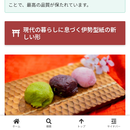
ことで、最高の品質が保たれています。
現代の暮らしに息づく伊勢型紙の新
しい形
ホーム
検索
トップ
サイドバー
かつては染色の道具としてのみ使われていた伊勢型紙です