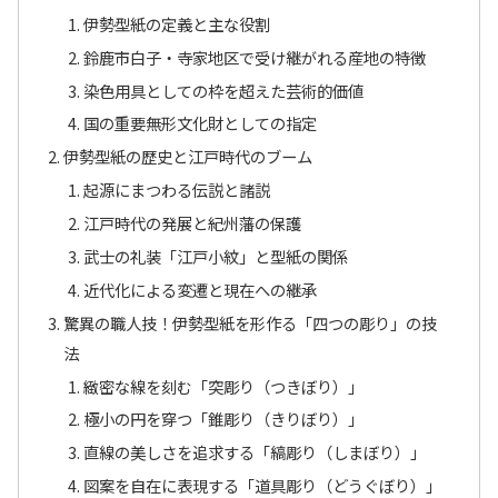
伊勢型紙の定義と主な役割
鈴鹿市白子・寺家地区で受け継がれる産地の特徴
染色用具としての枠を超えた芸術的価値
国の重要無形文化財としての指定
伊勢型紙の歴史と江戸時代のブーム
起源にまつわる伝説と諸説
江戸時代の発展と紀州藩の保護
武士の礼装「江戸小紋」と型紙の関係
近代化による変遷と現在への継承
驚異の職人技！伊勢型紙を形作る「四つの彫り」の技
法
緻密な線を刻む「突彫り（つきぼり）」
極小の円を穿つ「錐彫り（きりぼり）」
直線の美しさを追求する「縞彫り（しまぼり）」
図案を自在に表現する「道具彫り（どうぐぼり）」