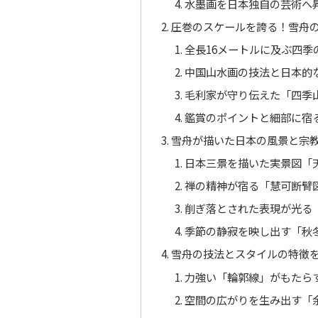
水墨画を日本独自の芸術へ
圧巻のスケールを誇る！雪舟
全長16メートルに及ぶ四季
中国山水画の技法と日本的
毛利家が守り伝えた「四季
鑑賞のポイントと細部に宿
雪舟が描いた日本の風景と宗
日本三景を描いた実景図「
禅の精神が宿る「慧可断臂
削ぎ落とされた表現が光る
季節の静寂を映し出す「秋
雪舟の技法とスタイルの特徴
力強い「輪郭線」がもたら
空間の広がりを生み出す「