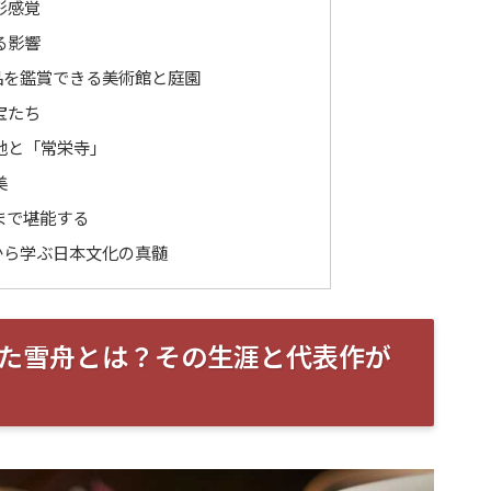
彩感覚
る影響
品を鑑賞できる美術館と庭園
宝たち
地と「常栄寺」
美
まで堪能する
から学ぶ日本文化の真髄
た雪舟とは？その生涯と代表作が