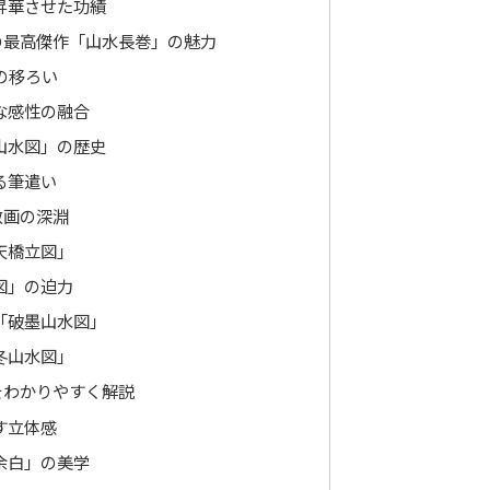
昇華させた功績
の最高傑作「山水長巻」の魅力
の移ろい
な感性の融合
山水図」の歴史
る筆遣い
教画の深淵
天橋立図」
図」の迫力
「破墨山水図」
冬山水図」
をわかりやすく解説
す立体感
余白」の美学