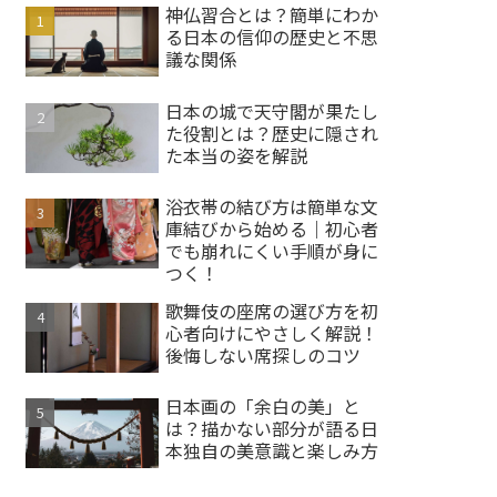
神仏習合とは？簡単にわか
る日本の信仰の歴史と不思
議な関係
日本の城で天守閣が果たし
た役割とは？歴史に隠され
た本当の姿を解説
浴衣帯の結び方は簡単な文
庫結びから始める｜初心者
でも崩れにくい手順が身に
つく！
歌舞伎の座席の選び方を初
心者向けにやさしく解説！
後悔しない席探しのコツ
日本画の「余白の美」と
は？描かない部分が語る日
本独自の美意識と楽しみ方