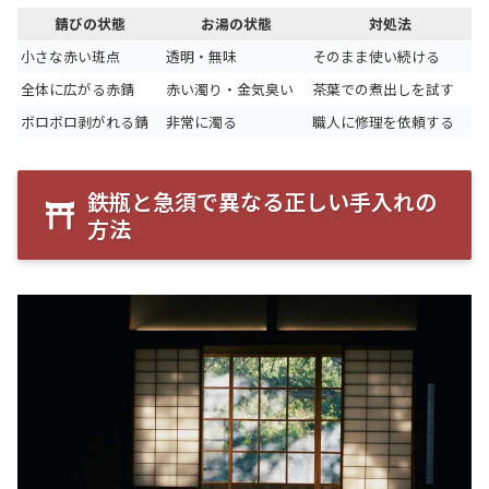
錆びの状態
お湯の状態
対処法
小さな赤い斑点
透明・無味
そのまま使い続ける
全体に広がる赤錆
赤い濁り・金気臭い
茶葉での煮出しを試す
ボロボロ剥がれる錆
非常に濁る
職人に修理を依頼する
鉄瓶と急須で異なる正しい手入れの
方法