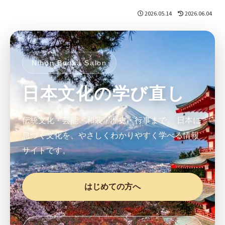
2026.05.14
2026.06.04
Nihon Bunka Salon
日本文化の学び直し
伝統文化・芸能・和装・歴史・行事まで。
日本に
息づく文化を、やさしくわかりやすく学べる情報
サイトです。
はじめての方へ