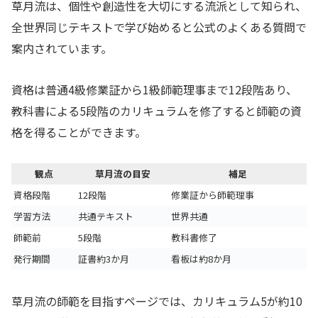
草月流は、個性や創造性を大切にする流派として知られ、
全世界同じテキストで学び始めると公式のよくある質問で
案内されています。
資格は普通4級修業証から1級師範理事まで12段階あり、
教科書による5段階のカリキュラムを修了すると師範の資
格を得ることができます。
観点
草月流の目安
補足
資格段階
12段階
修業証から師範理事
学習方法
共通テキスト
世界共通
師範前
5段階
教科書修了
発行期間
証書約3か月
看板は約8か月
草月流の師範を目指すページでは、カリキュラム5が約10