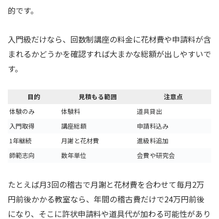
的です。
入門級だけなら、回数制講座の料金に花材費や申請料が含
まれるかどうかを確認すれば大まかな総額が出しやすいで
す。
目的
見積もる範囲
注意点
体験のみ
体験料
道具貸出
入門取得
講座総額
申請料込み
1年継続
月謝と花材費
進級料追加
師範志向
数年単位
会費や研究会
たとえば月3回の稽古で月謝と花材費を合わせて毎月2万
円前後かかる教室なら、年間の稽古費だけで24万円前後
になり、そこに許状申請料や道具代が加わる可能性があり