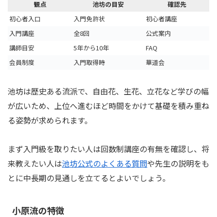
観点
池坊の目安
確認先
初心者入口
入門免許状
初心者講座
入門講座
全8回
公式案内
講師目安
5年から10年
FAQ
会員制度
入門取得時
華道会
池坊は歴史ある流派で、自由花、生花、立花など学びの幅
が広いため、上位へ進むほど時間をかけて基礎を積み重ね
る姿勢が求められます。
まず入門級を取りたい人は回数制講座の有無を確認し、将
来教えたい人は
池坊公式のよくある質問
や先生の説明をも
とに中長期の見通しを立てるとよいでしょう。
小原流の特徴