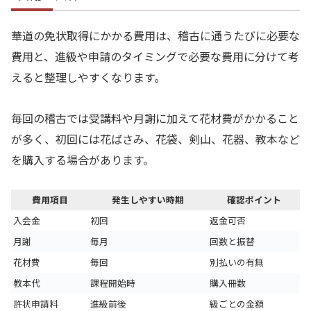
華道の免状取得にかかる費用は、稽古に通うたびに必要な
費用と、進級や申請のタイミングで必要な費用に分けて考
えると整理しやすくなります。
毎回の稽古では受講料や月謝に加えて花材費がかかること
が多く、初回には花ばさみ、花袋、剣山、花器、教本など
を購入する場合があります。
費用項目
発生しやすい時期
確認ポイント
入会金
初回
返金可否
月謝
毎月
回数と振替
花材費
毎回
別払いの有無
教本代
課程開始時
購入冊数
許状申請料
進級前後
級ごとの金額