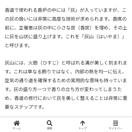
香道で使われる香炉の中には「灰」が入っていますが、こ
の灰の扱いには非常に高度な技術が求められます。香席の
前に、主催者は灰の中に小さな炭（香炭）を埋め、その上
に灰を山状に盛り上げます。これを「灰山（はいやま）」
と呼びます。
灰山には、火筋（ひすじ）と呼ばれる溝が美しく刻まれま
す。これは単なる飾りではなく、内部の熱を均一に伝え、
空気の通り道を確保するための実用的な意味も持っていま
す。灰の盛り方一つで香りの立ち方が変わってしまうた
め、香道の修行において灰を美しく整えることは非常に重
要なステップです。
白く細かな灰が、幾何学的な模様を描いて盛り上がってい
ホーム
検索
トップ
サイドバー