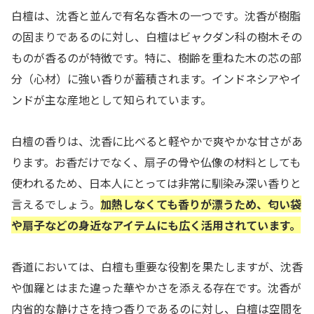
白檀は、沈香と並んで有名な香木の一つです。沈香が樹脂
の固まりであるのに対し、白檀はビャクダン科の樹木その
ものが香るのが特徴です。特に、樹齢を重ねた木の芯の部
分（心材）に強い香りが蓄積されます。インドネシアやイ
ンドが主な産地として知られています。
白檀の香りは、沈香に比べると軽やかで爽やかな甘さがあ
ります。お香だけでなく、扇子の骨や仏像の材料としても
使われるため、日本人にとっては非常に馴染み深い香りと
言えるでしょう。
加熱しなくても香りが漂うため、匂い袋
や扇子などの身近なアイテムにも広く活用されています。
香道においては、白檀も重要な役割を果たしますが、沈香
や伽羅とはまた違った華やかさを添える存在です。沈香が
内省的な静けさを持つ香りであるのに対し、白檀は空間を