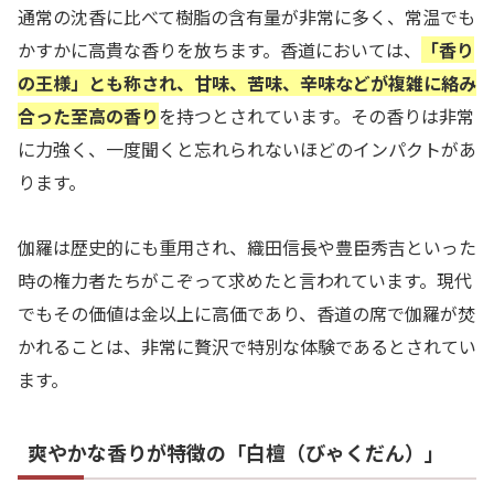
通常の沈香に比べて樹脂の含有量が非常に多く、常温でも
かすかに高貴な香りを放ちます。香道においては、
「香り
の王様」とも称され、甘味、苦味、辛味などが複雑に絡み
合った至高の香り
を持つとされています。その香りは非常
に力強く、一度聞くと忘れられないほどのインパクトがあ
ります。
伽羅は歴史的にも重用され、織田信長や豊臣秀吉といった
時の権力者たちがこぞって求めたと言われています。現代
でもその価値は金以上に高価であり、香道の席で伽羅が焚
かれることは、非常に贅沢で特別な体験であるとされてい
ます。
爽やかな香りが特徴の「白檀（びゃくだん）」