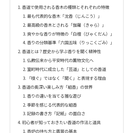
香道で使用される香木の種類とそれぞれの特徴
最も代表的な香木「沈香（じんこう）」
最高級の香木とされる「伽羅（きゃら）」
爽やかな香りが特徴の「白檀（びゃくだん）」
香りの分類基準「六国五味（りっこくごみ）」
香道とは？歴史から学ぶ香りを聞く精神性
仏教伝来から平安時代の薫物文化へ
室町時代に成立した「芸道」としての香道
「嗅ぐ」ではなく「聞く」と表現する理由
香道の奥深い楽しみ方「組香」の世界
香りの違いを当てる雅な遊び
季節を感じる代表的な組香
記録の書き方「記紙」の面白さ
初心者が知っておきたい香道の作法と道具
香炉の持ち方と鑑賞の基本