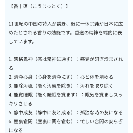
【香十徳（こうじっとく）】
11世紀の中国の詩人が説き、後に一休宗純が日本に広
めたとされる香りの効能です。香道の精神を端的に表
しています。
1. 感格鬼神（感は鬼神に通ず）：感覚が研ぎ澄まされ
る
2. 清浄心身（心身を清浄にす）：心と体を清める
3. 能除汚穢（能く汚穢を除き）：汚れを取り除く
4. 能覚睡眠（能く睡眠を覚ます）：眠気を覚ましスッ
キリさせる
5. 静中成友（静中に友と成る）：孤独な時の友になる
6. 塵裏偸閑（塵裏に閑を偸む）：忙しい合間の安らぎ
になる