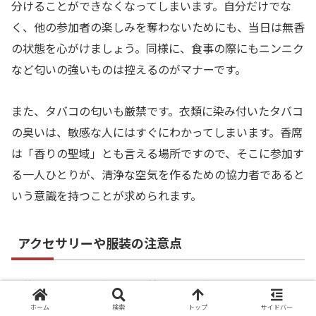
分けることができなくなってしまいます。自分だけでな
く、他の参加者の楽しみを奪わないためにも、当日は無香
の状態を心がけましょう。同様に、食事の際にもニンニク
など匂いの強いものは控えるのがマナーです。
また、タバコの匂いも厳禁です。衣類に染み付いたタバコ
の臭いは、敏感な人にはすぐにわかってしまいます。香席
は「香りの聖域」とも言える場所ですので、そこに参加す
る一人ひとりが、清浄な空気を作るための協力者であると
いう意識を持つことが求められます。
アクセサリーや服装の注意点
服装については、必ずしも着物である必要はありません
が、落ち着いた雰囲気の洋服（スーツやワンピースなど）
ホーム
検索
トップ
サイドバー