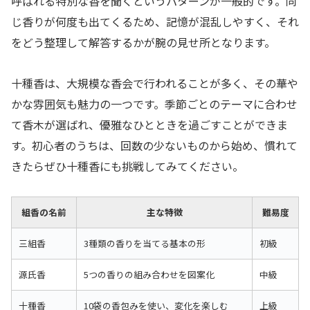
呼ばれる特別な香を聞くというパターンが一般的です。同
じ香りが何度も出てくるため、記憶が混乱しやすく、それ
をどう整理して解答するかが腕の見せ所となります。
十種香は、大規模な香会で行われることが多く、その華や
かな雰囲気も魅力の一つです。季節ごとのテーマに合わせ
て香木が選ばれ、優雅なひとときを過ごすことができま
す。初心者のうちは、回数の少ないものから始め、慣れて
きたらぜひ十種香にも挑戦してみてください。
組香の名前
主な特徴
難易度
三組香
3種類の香りを当てる基本の形
初級
源氏香
5つの香りの組み合わせを図案化
中級
十種香
10袋の香包みを使い、変化を楽しむ
上級