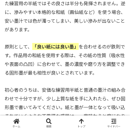
た練習用の半紙ではその良さは半分も発揮されません。逆
に、滲みやすい本格的な和紙（画仙紙など）を使う場合、
安い墨汁では色が濁ってしまい、美しい滲みが出ないこと
があります。
原則として、
「良い紙には良い墨」
を合わせるのが鉄則で
す。作品用の和紙を使用する際は、その紙の性質（吸水性
や表面の凸凹）に合わせて、墨の濃度や磨り方を調整でき
る固形墨が最も相性が良いとされています。
初心者のうちは、安価な練習用半紙と普通の墨汁の組み合
わせで十分ですが、少し上質な紙を手に入れたら、ぜひ固
形墨で書いてみてください。紙と墨が一体となって吸い込
まれていくような不思議な感覚は、一度味わうと癖になり
ます。道具同士の相性を探るのも、書道の深い楽しみの一
ホーム
検索
トップ
サイドバー