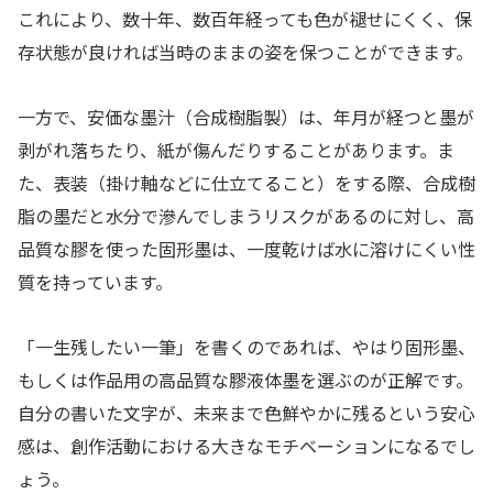
これにより、数十年、数百年経っても色が褪せにくく、保
存状態が良ければ当時のままの姿を保つことができます。
一方で、安価な墨汁（合成樹脂製）は、年月が経つと墨が
剥がれ落ちたり、紙が傷んだりすることがあります。ま
た、表装（掛け軸などに仕立てること）をする際、合成樹
脂の墨だと水分で滲んでしまうリスクがあるのに対し、高
品質な膠を使った固形墨は、一度乾けば水に溶けにくい性
質を持っています。
「一生残したい一筆」を書くのであれば、やはり固形墨、
もしくは作品用の高品質な膠液体墨を選ぶのが正解です。
自分の書いた文字が、未来まで色鮮やかに残るという安心
感は、創作活動における大きなモチベーションになるでし
ょう。