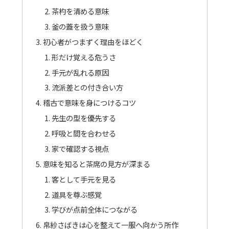
茶杓を清める意味
釜の蓋を扱う意味
初心者がつまずく理由をほどく
形だけ覚える危うさ
手元が乱れる原因
流派差との付き合い方
稽古で意味を身につけるコツ
先生の型を優先する
呼吸と間を合わせる
家で確認する視点
意味を知ると茶席の見方が深まる
客として手元を見る
道具を尊ぶ感覚
学びが点前全体につながる
帛紗さばきは心を整えて一服へ向かう所作