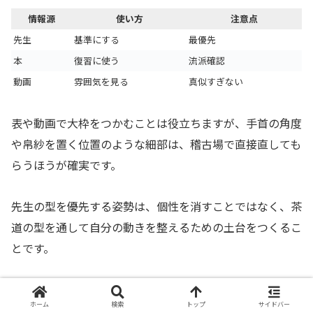
情報源
使い方
注意点
先生
基準にする
最優先
本
復習に使う
流派確認
動画
雰囲気を見る
真似すぎない
表や動画で大枠をつかむことは役立ちますが、手首の角度
や帛紗を置く位置のような細部は、稽古場で直接直しても
らうほうが確実です。
先生の型を優先する姿勢は、個性を消すことではなく、茶
道の型を通して自分の動きを整えるための土台をつくるこ
とです。
呼吸と間を合わせる
ホーム
検索
トップ
サイドバー