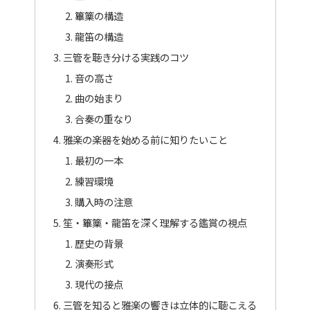
篳篥の構造
龍笛の構造
三管を聴き分ける実践のコツ
音の高さ
曲の始まり
合奏の重なり
雅楽の楽器を始める前に知りたいこと
最初の一本
練習環境
購入時の注意
笙・篳篥・龍笛を深く理解する鑑賞の視点
歴史の背景
演奏形式
現代の接点
三管を知ると雅楽の響きは立体的に聴こえる