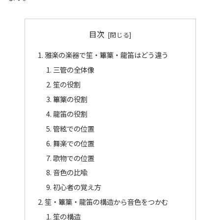
目次
雅楽の楽器で笙・篳篥・龍笛はどう違う
三管の全体像
笙の役割
篳篥の役割
龍笛の役割
管絃での位置
舞楽での位置
歌物での位置
音色の比喩
初心者の覚え方
笙・篳篥・龍笛の構造から音色をつかむ
笙の構造