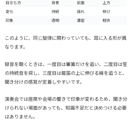
目立ち方
背景
前面
上方
変化
持続
揺れ
伸び
印象
透明
濃密
軽快
このように、同じ旋律に関わっていても、耳に入る形が異
なります。
録音を聴くときは、一度目は篳篥だけを追い、二度目は笙
の持続音を探し、三度目は龍笛の上に伸びる線を追うと、
聞き分けの感覚が定着しやすいです。
演奏会では座席や会場の響きで印象が変わるため、聞き分
けられない場面があっても、知識不足だと決めつける必要
はありません。