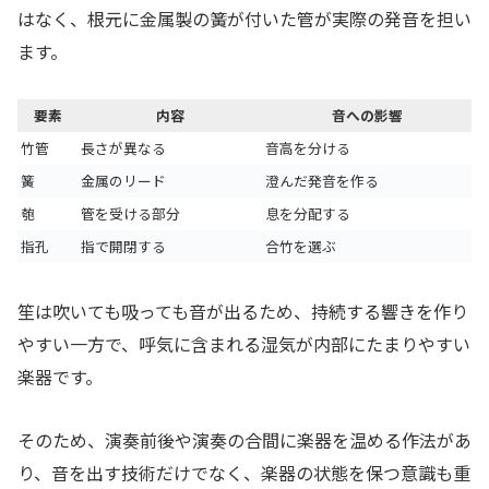
はなく、根元に金属製の簧が付いた管が実際の発音を担い
ます。
要素
内容
音への影響
竹管
長さが異なる
音高を分ける
簧
金属のリード
澄んだ発音を作る
匏
管を受ける部分
息を分配する
指孔
指で開閉する
合竹を選ぶ
笙は吹いても吸っても音が出るため、持続する響きを作り
やすい一方で、呼気に含まれる湿気が内部にたまりやすい
楽器です。
そのため、演奏前後や演奏の合間に楽器を温める作法があ
り、音を出す技術だけでなく、楽器の状態を保つ意識も重