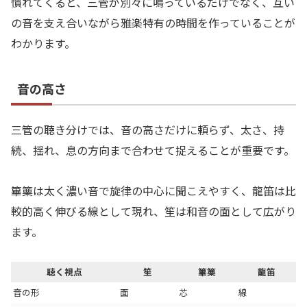
慣れてくると、三管が別々に鳴っているだけでなく、互い
の音を支え合いながら雅楽特有の時間を作っていることが
わかります。
音の高さ
三管の聴き分けでは、音の高さだけに頼らず、太さ、持
続、揺れ、息の方向まで合わせて捉えることが重要です。
篳篥は太く濃い音で旋律の中心に聞こえやすく、龍笛は比
較的高く伸びる線として現れ、笙は和音の面として広がり
ます。
聴く視点
笙
篳篥
龍笛
音の形
面
芯
線