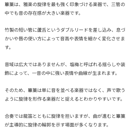
篳篥は、雅楽の旋律を最も強く印象づける楽器で、三管の
中でも音の存在感が大きい楽器です。
竹製の短い管に蘆舌というダブルリードを差し込み、息づ
かいや唇の使い方によって音高や表情を細かく変化させま
す。
音域は広大ではありませんが、塩梅と呼ばれる揺らしや装
飾によって、一音の中に強い表情や曲線が生まれます。
そのため、篳篥は単に音を並べる楽器ではなく、声で歌う
ように旋律を形作る楽器だと捉えるとわかりやすいです。
合奏では龍笛とともに旋律を担いますが、曲が進むと篳篥
が主導的に旋律の輪郭を示す場面が多くなります。