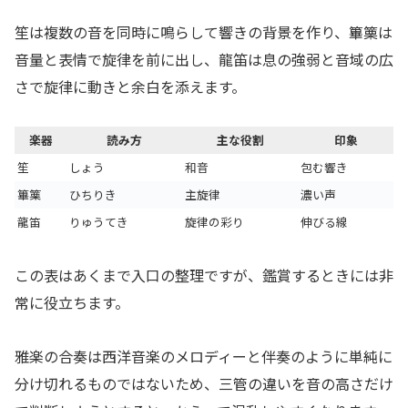
笙は複数の音を同時に鳴らして響きの背景を作り、篳篥は
音量と表情で旋律を前に出し、龍笛は息の強弱と音域の広
さで旋律に動きと余白を添えます。
楽器
読み方
主な役割
印象
笙
しょう
和音
包む響き
篳篥
ひちりき
主旋律
濃い声
龍笛
りゅうてき
旋律の彩り
伸びる線
この表はあくまで入口の整理ですが、鑑賞するときには非
常に役立ちます。
雅楽の合奏は西洋音楽のメロディーと伴奏のように単純に
分け切れるものではないため、三管の違いを音の高さだけ