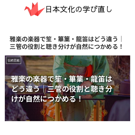
雅楽の楽器で笙・篳篥・龍笛はどう違う｜
三管の役割と聴き分けが自然につかめる！
伝統芸能
雅楽の楽器で笙・篳篥・龍笛は
どう違う｜三管の役割と聴き分
けが自然につかめる！