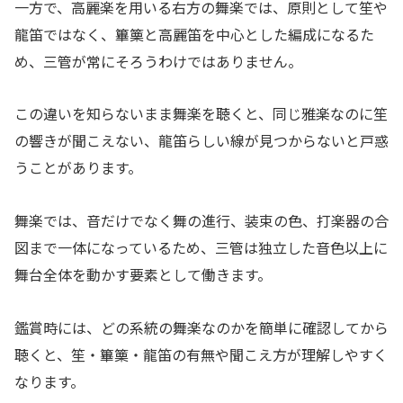
一方で、高麗楽を用いる右方の舞楽では、原則として笙や
龍笛ではなく、篳篥と高麗笛を中心とした編成になるた
め、三管が常にそろうわけではありません。
この違いを知らないまま舞楽を聴くと、同じ雅楽なのに笙
の響きが聞こえない、龍笛らしい線が見つからないと戸惑
うことがあります。
舞楽では、音だけでなく舞の進行、装束の色、打楽器の合
図まで一体になっているため、三管は独立した音色以上に
舞台全体を動かす要素として働きます。
鑑賞時には、どの系統の舞楽なのかを簡単に確認してから
聴くと、笙・篳篥・龍笛の有無や聞こえ方が理解しやすく
なります。