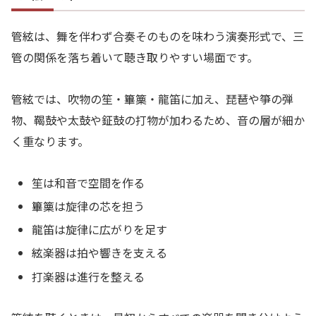
管絃は、舞を伴わず合奏そのものを味わう演奏形式で、三
管の関係を落ち着いて聴き取りやすい場面です。
管絃では、吹物の笙・篳篥・龍笛に加え、琵琶や箏の弾
物、鞨鼓や太鼓や鉦鼓の打物が加わるため、音の層が細か
く重なります。
笙は和音で空間を作る
篳篥は旋律の芯を担う
龍笛は旋律に広がりを足す
絃楽器は拍や響きを支える
打楽器は進行を整える