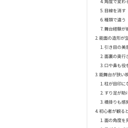
角度で変わ
目線を消す
種類で違う
舞台経験が
能面の造形が
引き目の美
面裏の奥行
口や鼻も役
能舞台が狭い
柱が目印に
すり足が助
橋掛りも感
初心者が観る
面の角度を