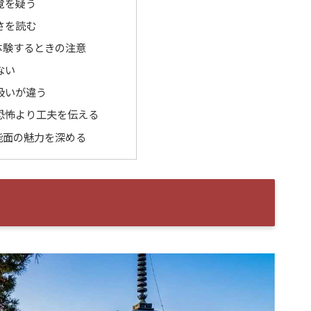
覚を疑う
さを読む
体験するときの注意
ない
扱いが違う
恐怖より工夫を伝える
能面の魅力を深める