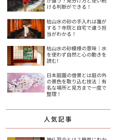
が違う？見分け方と使い続
ける判断ができる！
枯山水の砂の手入れは誰が
する？寺院と自宅で違う担
当がわかる！
枯山水の砂模様の意味｜水
を使わず自然と心の動きを
読む!
日本庭園の借景とは庭の外
の景色を取り込む技法｜有
名な場所と見方まで一度で
整理！
人気記事
神仏習合とは？簡単にわか