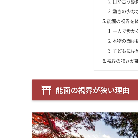
目が合う感
動きの少な
能面の視界を
一人で歩か
本物の面は
子どもには
視界の狭さが
能面の視界が狭い理由