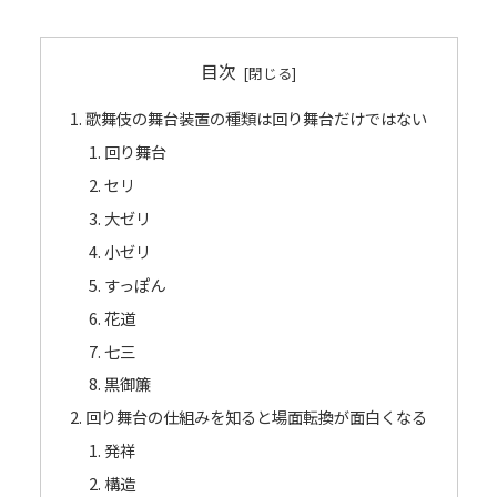
目次
歌舞伎の舞台装置の種類は回り舞台だけではない
回り舞台
セリ
大ゼリ
小ゼリ
すっぽん
花道
七三
黒御簾
回り舞台の仕組みを知ると場面転換が面白くなる
発祥
構造