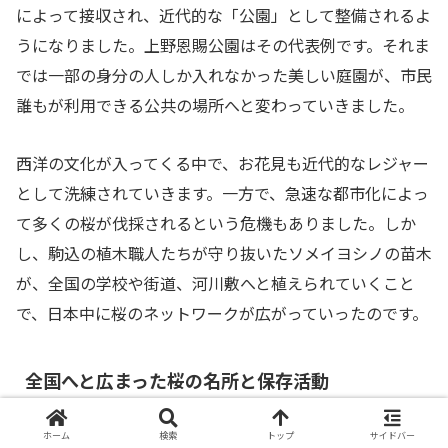
によって接収され、近代的な「公園」として整備されるよ
うになりました。上野恩賜公園はその代表例です。それま
では一部の身分の人しか入れなかった美しい庭園が、市民
誰もが利用できる公共の場所へと変わっていきました。
西洋の文化が入ってくる中で、お花見も近代的なレジャー
として洗練されていきます。一方で、急速な都市化によっ
て多くの桜が伐採されるという危機もありました。しか
し、駒込の植木職人たちが守り抜いたソメイヨシノの苗木
が、全国の学校や街道、河川敷へと植えられていくこと
で、日本中に桜のネットワークが広がっていったのです。
全国へと広まった桜の名所と保存活動
大正から昭和にかけて、ソメイヨシノの植樹活動はさらに
ホーム
検索
トップ
サイドバー