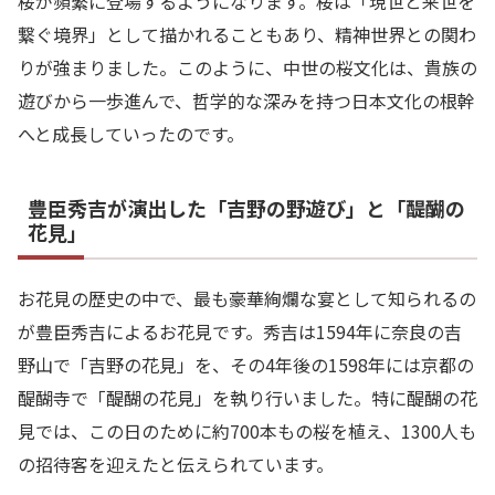
桜が頻繁に登場するようになります。桜は「現世と来世を
繋ぐ境界」として描かれることもあり、精神世界との関わ
りが強まりました。このように、中世の桜文化は、貴族の
遊びから一歩進んで、哲学的な深みを持つ日本文化の根幹
へと成長していったのです。
豊臣秀吉が演出した「吉野の野遊び」と「醍醐の
花見」
お花見の歴史の中で、最も豪華絢爛な宴として知られるの
が豊臣秀吉によるお花見です。秀吉は1594年に奈良の吉
野山で「吉野の花見」を、その4年後の1598年には京都の
醍醐寺で「醍醐の花見」を執り行いました。特に醍醐の花
見では、この日のために約700本もの桜を植え、1300人も
の招待客を迎えたと伝えられています。