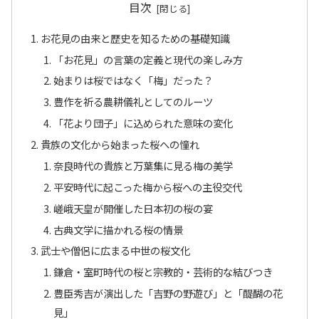
目次
お花見の由来と歴史を知るための基礎知識
「お花見」の言葉の定義と現代の楽しみ方
始まりは桜ではなく「梅」だった？
豊作を祈る農耕儀礼としてのルーツ
「花より団子」に込められた意味の変化
貴族の文化から始まった桜への憧れ
奈良時代の貴族と万葉集に見る梅の美学
平安時代に起こった梅から桜への主役交代
嵯峨天皇が開催した日本初の桜の宴
古典文学に描かれる桜の情景
武士や僧侶に広まる中世の桜文化
鎌倉・室町時代の桜と宗教的・芸術的な結びつき
豊臣秀吉が演出した「吉野の野遊び」と「醍醐の花
見」