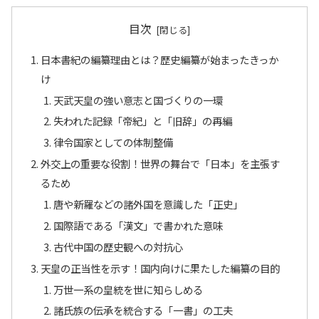
目次
日本書紀の編纂理由とは？歴史編纂が始まったきっか
け
天武天皇の強い意志と国づくりの一環
失われた記録「帝紀」と「旧辞」の再編
律令国家としての体制整備
外交上の重要な役割！世界の舞台で「日本」を主張す
るため
唐や新羅などの諸外国を意識した「正史」
国際語である「漢文」で書かれた意味
古代中国の歴史観への対抗心
天皇の正当性を示す！国内向けに果たした編纂の目的
万世一系の皇統を世に知らしめる
諸氏族の伝承を統合する「一書」の工夫