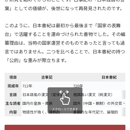
葉」としての価値が、後世になって再発見されたのです。
このように、日本書紀は最初から最後まで「国家の表舞
台」で活躍することを運命づけられた書物でした。その編
纂理由は、当時の国家運営そのものであったと言っても過
言ではありません。二つを比べることで、日本書紀の持つ
「公的」な重みが際立ちます。
項目
古事記
日本書紀
完成年
712年
720年
言語
日本語風の漢文（変体漢文）
格調高い漢文（純漢文）
主な読者
国内の皇族・貴族
国外（中国・朝鮮）の外交官・国
スクロールできます
内容
物語性が強く、情熱的
客観的な年代記で、論理的