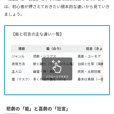
は、初心者が押さえておきたい根本的な違いから見ていき
ましょう。
【能と狂言の主な違い一覧】
項目
能（のう）
狂言（きょうげん
ジャンル
悲劇・シリアス
喜劇・ユーモア
表現方法
歌と踊り（ミュージカル風）
台詞と仕草（演劇風）
主人公
幽霊・神・貴族
庶民・太郎冠者（召使い
スクロールできます
面（マスク）
多くの役が面をつける
基本は素顔（一部で面を
悲劇の「能」と喜劇の「狂言」