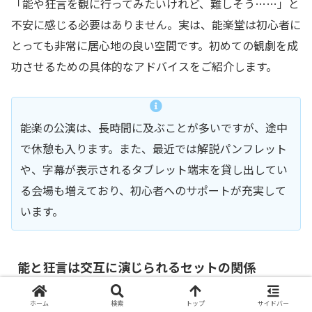
「能や狂言を観に行ってみたいけれど、難しそう……」と
不安に感じる必要はありません。実は、能楽堂は初心者に
とっても非常に居心地の良い空間です。初めての観劇を成
功させるための具体的なアドバイスをご紹介します。
能楽の公演は、長時間に及ぶことが多いですが、途中
で休憩も入ります。また、最近では解説パンフレット
や、字幕が表示されるタブレット端末を貸し出してい
る会場も増えており、初心者へのサポートが充実して
います。
能と狂言は交互に演じられるセットの関係
ホーム
検索
トップ
サイドバー
最も知っておいていただきたいのは、能楽の公演では「能