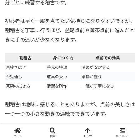
分ごとに練習する稽古です。
初心者は早く一服を点てたい気持ちになりやすいですが、
割稽古を丁寧に行うほど、盆略点前や薄茶点前に進んだと
きに手の迷いが少なくなります。
割稽古
身につく力
点前での効果
帛紗さばき
手元の整理
清めが安定する
茶筅通し
道具の扱い
準備が整う
茶碗の拭き方
清潔な所作
一碗が丁寧になる
割稽古は地味に感じることもありますが、点前の美しさは
一つ一つの小さな動きの連続でできています。
手順全体を暗記できない時期でも、清める動作や道具を置
ホーム
検索
トップ
サイドバー