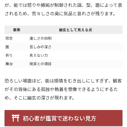
が、能では怒りや嫉妬が制御された謡、型、面によって表
されるため、荒々しさの奥に気品と哀れさが残ります。
要素
幽玄として見える点
怨念
激しさの抑制
面
苦しみの深さ
祈り
見えない力
舞台
現実との境目
恐ろしい場面ほど、能は感情をむき出しにしすぎず、観客
がその背後にある孤独や執着を想像できるようにするた
め、そこに幽玄の深さが現れます。
初心者が鑑賞で迷わない見方