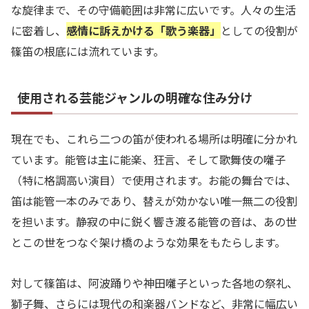
な旋律まで、その守備範囲は非常に広いです。人々の生活
に密着し、
感情に訴えかける「歌う楽器」
としての役割が
篠笛の根底には流れています。
使用される芸能ジャンルの明確な住み分け
現在でも、これら二つの笛が使われる場所は明確に分かれ
ています。能管は主に能楽、狂言、そして歌舞伎の囃子
（特に格調高い演目）で使用されます。お能の舞台では、
笛は能管一本のみであり、替えが効かない唯一無二の役割
を担います。静寂の中に鋭く響き渡る能管の音は、あの世
とこの世をつなぐ架け橋のような効果をもたらします。
対して篠笛は、阿波踊りや神田囃子といった各地の祭礼、
獅子舞、さらには現代の和楽器バンドなど、非常に幅広い