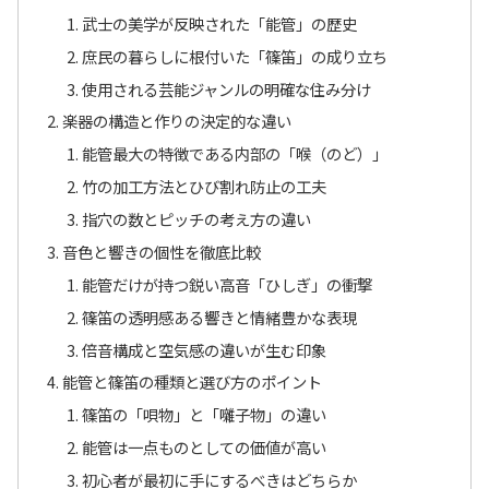
武士の美学が反映された「能管」の歴史
庶民の暮らしに根付いた「篠笛」の成り立ち
使用される芸能ジャンルの明確な住み分け
楽器の構造と作りの決定的な違い
能管最大の特徴である内部の「喉（のど）」
竹の加工方法とひび割れ防止の工夫
指穴の数とピッチの考え方の違い
音色と響きの個性を徹底比較
能管だけが持つ鋭い高音「ひしぎ」の衝撃
篠笛の透明感ある響きと情緒豊かな表現
倍音構成と空気感の違いが生む印象
能管と篠笛の種類と選び方のポイント
篠笛の「唄物」と「囃子物」の違い
能管は一点ものとしての価値が高い
初心者が最初に手にするべきはどちらか