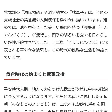
紫式部の『源氏物語』や清少納言の『枕草子』は、当時の
貴族社会の美意識や人間模様を鮮やかに描いています。建
築では、池を中心とした美しい庭園を持つ「寝殿造（しん
でんづくり）」が流行し、四季の移ろいを愛でる日本らし
い感性が確立されました。十二単（じゅうにひとえ）に代
表される華やかな装束も、この時代の優雅な生活を物語っ
ています。
鎌倉時代の始まりと武家政権
平安時代末期、地方で力をつけた武士が次第に中央の政治
に介入するようになります。平氏との戦いに勝利した源頼
朝（みなもとのよりとも）は、1185年に鎌倉に幕府を開
きました。これにより、天皇や貴族に代わって武士が実権