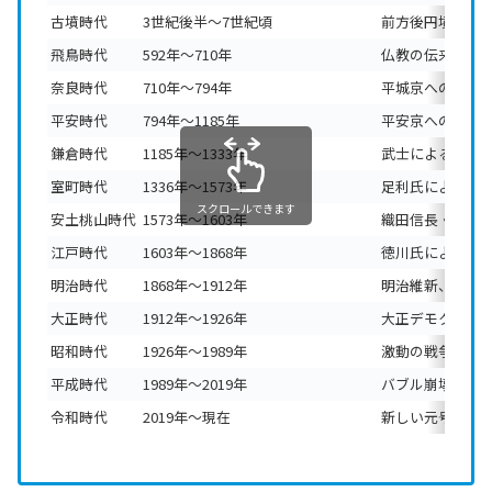
古墳時代
3世紀後半〜7世紀頃
前方後円墳など
飛鳥時代
592年〜710年
仏教の伝来、聖
奈良時代
710年〜794年
平城京への遷都
平安時代
794年〜1185年
平安京への遷都
鎌倉時代
1185年〜1333年
武士による政権
室町時代
1336年〜1573年
足利氏による統
スクロールできます
安土桃山時代
1573年〜1603年
織田信長・豊臣
江戸時代
1603年〜1868年
徳川氏による長
明治時代
1868年〜1912年
明治維新、近代
大正時代
1912年〜1926年
大正デモクラシ
昭和時代
1926年〜1989年
激動の戦争と高
平成時代
1989年〜2019年
バブル崩壊、イ
令和時代
2019年〜現在
新しい元号のも