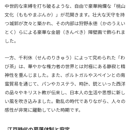
中世的な束縛を打ち破るような、自由で豪華絢爛な「桃山
文化（ももやまぶんか）」が花開きます。壮大な天守を持
つ城郭が次々と築かれ、その内部は狩野永徳（かのうえい
とく）らによる豪華な金碧（きんぺき）障壁画で飾られま
した。
一方、千利休（せんのりきゅう）によって究められた「わ
び茶」は、華やかな権力者の世界とは対極にある静寂と精
神性を重んじました。また、ポルトガルやスペインとの南
蛮貿易を通じて、パンやカステラ、時計、銃といった西洋
の品々やキリスト教が伝来し、日本人の生活や思想に新し
い風を吹き込みました。動乱の時代でありながら、人々の
感性が非常に躍動していた時期です。
江戸時代の幕藩体制と安定