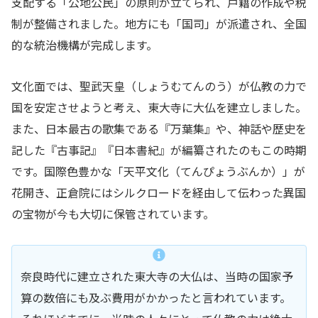
支配する「公地公民」の原則が立てられ、戸籍の作成や税
制が整備されました。地方にも「国司」が派遣され、全国
的な統治機構が完成します。
文化面では、聖武天皇（しょうむてんのう）が仏教の力で
国を安定させようと考え、東大寺に大仏を建立しました。
また、日本最古の歌集である『万葉集』や、神話や歴史を
記した『古事記』『日本書紀』が編纂されたのもこの時期
です。国際色豊かな「天平文化（てんぴょうぶんか）」が
花開き、正倉院にはシルクロードを経由して伝わった異国
の宝物が今も大切に保管されています。
奈良時代に建立された東大寺の大仏は、当時の国家予
算の数倍にも及ぶ費用がかかったと言われています。