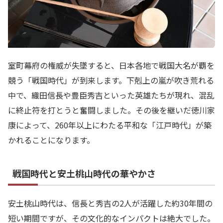
室町幕府の権威が失墜すると、日本各地で戦国大名が覇を
競う「戦国時代」が到来します。下剋上の嵐が吹き荒れる
中で、織田信長や豊臣秀吉といった英雄たちが現れ、混乱
に終止符を打とうと奮闘しました。その後を継いだ徳川家
康によって、260年以上にわたる平和な「江戸時代」が築
かれることになります。
戦国時代と安土桃山時代の華やかさ
安土桃山時代は、信長と秀吉の2人が活躍した約30年間の
短い期間ですが、その文化的なインパクトは絶大でした。