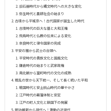
旧石器時代から縄文時代への大きな変化
弥生時代と農耕社会の始まり
古墳から平城京へ！古代国家が誕生した時代
古墳時代の巨大な墓と大和王権
飛鳥時代と仏教の伝来による変化
奈良時代と律令国家の完成
平安の雅から武士の台頭へ
平安時代の貴族文化と国風文化
鎌倉時代の始まりと武家政権
南北朝から室町時代の文化の成熟
戦乱の世から天下統一、そして長く続いた平和
戦国時代と安土桃山時代の華やかさ
江戸時代の幕藩体制と安定
江戸の町人文化と鎖国下の発展
明治維新から現代へ！激動の近現代