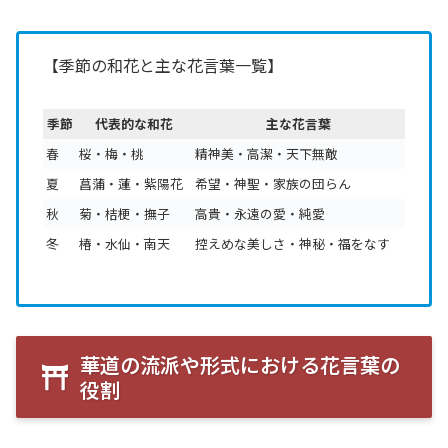
【季節の和花と主な花言葉一覧】
季節
代表的な和花
主な花言葉
春
桜・梅・桃
精神美・高潔・天下無敵
夏
菖蒲・蓮・紫陽花
希望・神聖・家族の団らん
秋
菊・桔梗・撫子
高貴・永遠の愛・純愛
冬
椿・水仙・南天
控えめな美しさ・神秘・福をなす
華道の流派や形式における花言葉の
役割