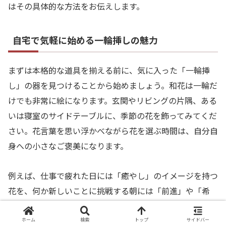
はその具体的な方法をお伝えします。
自宅で気軽に始める一輪挿しの魅力
まずは本格的な道具を揃える前に、気に入った「一輪挿
し」の器を見つけることから始めましょう。和花は一輪だ
けでも非常に絵になります。玄関やリビングの片隅、ある
いは寝室のサイドテーブルに、季節の花を飾ってみてくだ
さい。花言葉を思い浮かべながら花を選ぶ時間は、自分自
身への小さなご褒美になります。
例えば、仕事で疲れた日には「癒やし」のイメージを持つ
花を、何か新しいことに挑戦する朝には「前進」や「希
望」の花言葉を持つ花を飾ります。一輪の花が持つエネル
ギーは意外に大きく、部屋の雰囲気を一瞬で変えてくれま
ホーム
検索
トップ
サイドバー